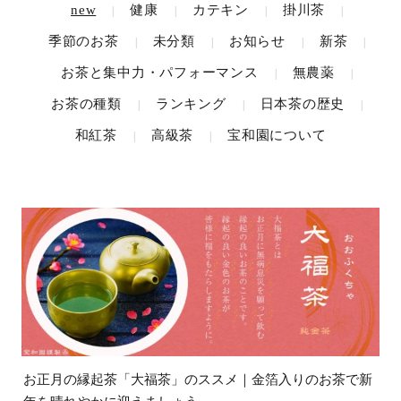
new
健康
カテキン
掛川茶
|
|
|
|
季節のお茶
未分類
お知らせ
新茶
|
|
|
|
お茶と集中力・パフォーマンス
無農薬
|
|
お茶の種類
ランキング
日本茶の歴史
|
|
|
和紅茶
高級茶
宝和園について
|
|
お正月の縁起茶「大福茶」のススメ｜金箔入りのお茶で新