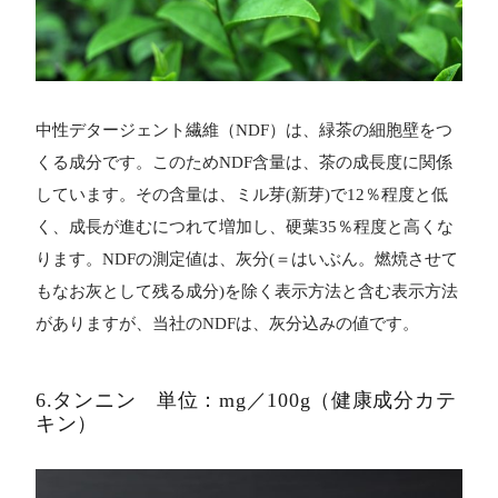
中性デタージェント繊維（NDF）は、緑茶の細胞壁をつ
くる成分です。このためNDF含量は、茶の成長度に関係
しています。その含量は、ミル芽(新芽)で12％程度と低
く、成長が進むにつれて増加し、硬葉35％程度と高くな
ります。NDFの測定値は、灰分(＝はいぶん。燃焼させて
もなお灰として残る成分)を除く表示方法と含む表示方法
がありますが、当社のNDFは、灰分込みの値です。
6.タンニン 単位：mg／100g（健康成分カテ
キン）