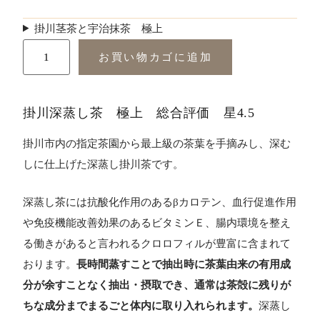
掛川茎茶と宇治抹茶 極上
お買い物カゴに追加
掛川深蒸し茶 極上 総合評価 星4.5
掛川市内の指定茶園から最上級の茶葉を手摘みし、深む
しに仕上げた深蒸し掛川茶です。
深蒸し茶には抗酸化作用のあるβカロテン、血行促進作用
や免疫機能改善効果のあるビタミンＥ、腸内環境を整え
る働きがあると言われるクロロフィルが豊富に含まれて
おります。
長時間蒸すことで抽出時に茶葉由来の有用成
分が余すことなく抽出・摂取でき、通常は茶殻に残りが
ちな成分までまるごと体内に取り入れられます。
深蒸し