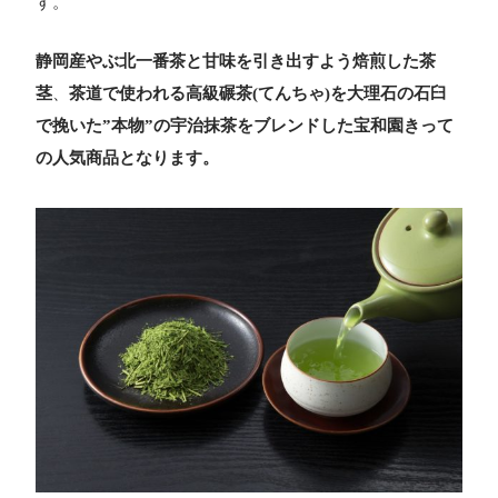
す。
静岡産やぶ北一番茶と甘味を引き出すよう焙煎した茶
茎
、
茶道で使われる高級碾茶(てんちゃ)を大理石の石臼
で挽いた”本物”の宇治抹茶をブレンドした宝和園きって
の人気商品となります。