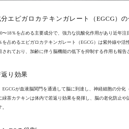
分エピガロカテキンガレート（EGCG）の
10〜18％を占める主要成分で、強力な抗酸化作用があり近年注
0％を占める
エピガロカテキンガレート（EGCG）は紫外線や活
目されており、加齢に伴う脳機能の低下を抑制する作用も報告
若返り効果
、EGCGが血液脳関門を通過して脳に到達し、神経細胞の分化
に緑茶カテキンは体内で若返り効果を発揮し、脳の老化防止や
す。