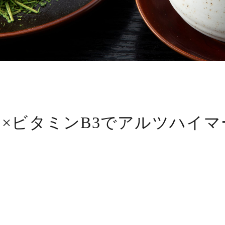
×ビタミンB3でアルツハイ