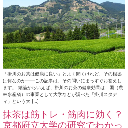
「掛川のお茶は健康に良い」とよく聞くけれど、その根拠
は何なのか――この記事は、その問いにまっすぐお答えし
ます。 結論からいえば、掛川のお茶の健康効果は、国（農
林水産省）の事業として大学などが調べた「掛川スタデ
ィ」という大 […]
抹茶は筋トレ・筋肉に効く？
京都府立大学の研究でわかっ