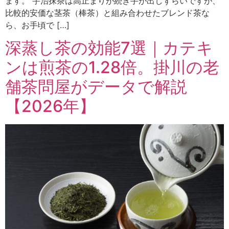
ます。 宇治抹茶は高止まりが続き手が出しずらいですが、
比較的安価な茎茶（棒茶）と組み合わせたブレンド茶な
ら、お手頃で […]
深蒸し茶の効能7選｜カテキ
ンは煎茶の1.28倍。掛川の老
舗茶問屋がデータで解説
【2026年】