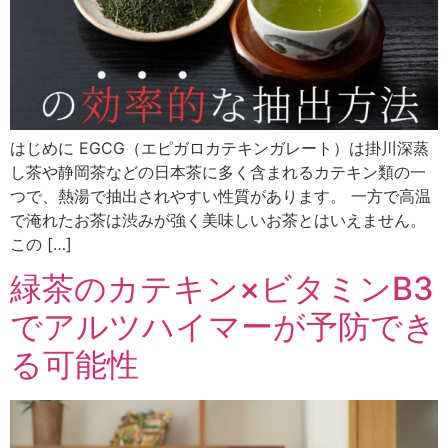
はじめに EGCG（エピガロカテキンガレート）は掛川深蒸
し茶や静岡茶などの日本茶に多く含まれるカテキン類の一
つで、熱湯で抽出されやすい性質があります。 一方で高温
で淹れたお茶は渋みが強く美味しいお茶とはいえません。
この […]
緑茶のカテキン×ビタミンB3
でアルツハイマーが予防でき
る可能性