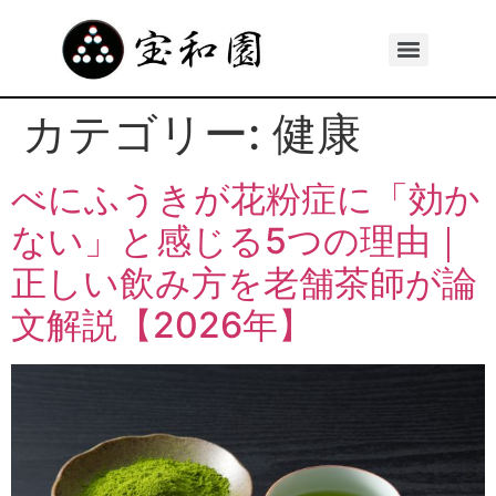
カテゴリー:
健康
べにふうきが花粉症に「効か
ない」と感じる5つの理由｜
正しい飲み方を老舗茶師が論
文解説【2026年】