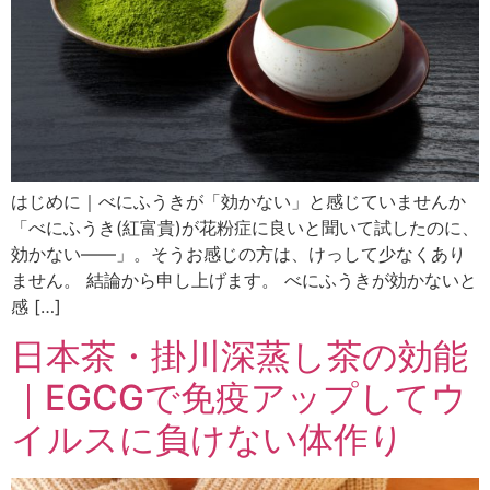
はじめに｜べにふうきが「効かない」と感じていませんか
「べにふうき(紅富貴)が花粉症に良いと聞いて試したのに、
効かない——」。そうお感じの方は、けっして少なくあり
ません。 結論から申し上げます。 べにふうきが効かないと
感 […]
日本茶・掛川深蒸し茶の効能
｜EGCGで免疫アップしてウ
イルスに負けない体作り