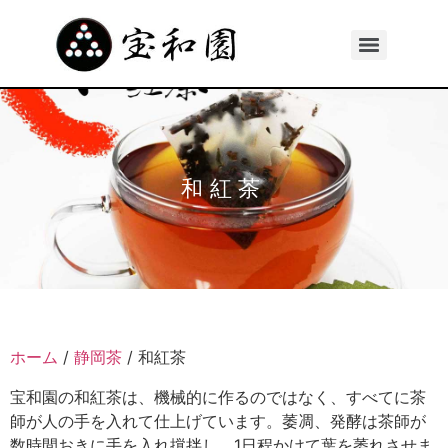
和紅茶
ホーム
/
静岡茶
/ 和紅茶
宝和園の和紅茶は、機械的に作るのではなく、すべてに茶
師が人の手を入れて仕上げています。萎凋、発酵は茶師が
数時間おきに手を入れ撹拌し、1日程かけて葉を萎れさせま