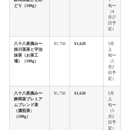
どり
（100g）
旬〜
（4
月27
日予
定）
八十八夜摘み〜
¥1,750
¥1,620
5月
掛川茎茶と宇治
上
抹茶（お茶工
旬〜
場）（100g）
（5
月2
日予
定）
八十八夜摘み〜
¥1,750
¥1,620
5月
静岡茶プレミア
上
ムブレンド茶
旬〜
（濃煎茶
）
（5
（100g）
月2
日予
定）