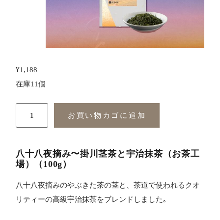
¥
1,188
在庫11個
お買い物カゴに追加
八十八夜摘み〜掛川茎茶と宇治抹茶（お茶工
場）（100g）
八十八夜摘みのやぶきた茶の茎と、茶道で使われるクオ
リティーの高級宇治抹茶をブレンドしました｡