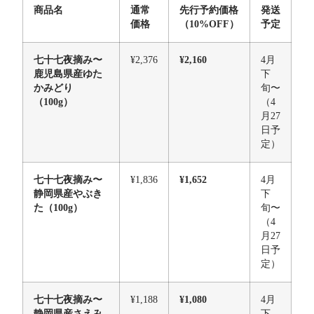
商品名
通常
先行予約価格
発送
価格
（
10%OFF
）
予定
七十七夜摘み〜
¥2,376
¥2,160
4月
鹿児島県産ゆた
下
かみどり
旬〜
（100g）
（4
月27
日予
定）
七十七夜摘み〜
¥1,836
¥1,652
4月
静岡県産
やぶき
下
た
（100g）
旬〜
（4
月27
日予
定）
七十七夜摘み〜
¥1,188
¥1,080
4月
静岡県産
さえみ
下