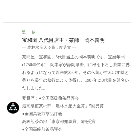
監 修
宝和園 八代目店主・茶師 岡本義明
― 農林水産大臣賞 5度受賞 ―
茶問屋「宝和園」8代目当主の岡本義明です。宝暦年間
(1750年代)に、岡本家が静岡県掛川に根を下ろし茶業に携
わるようになって以来約250年。その伝統が生み出す味と
香りを長年の修行により体得し、1987年に8代目を襲名い
たしました。
受賞歴：●全国高級煎茶品評会
最高級煎茶の部「農林水産大臣賞」5回受賞
●全国高級煎茶品評会
高級煎茶の部「東京都知事賞」6回受賞
●全国高級煎茶品評会