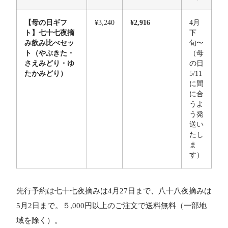
【母の日ギフ
¥3,240
¥2,916
4月
ト】七十七夜摘
下
み飲み比べセッ
旬〜
ト（やぶきた・
（母
さえみどり・ゆ
の日
たかみどり）
5/11
に間
に合
うよ
う発
送い
たし
ま
す）
先行予約は七十七夜摘みは4月27日まで、八十八夜摘みは
5月2日まで。５,000円以上のご注文で送料無料（一部地
域を除く）。