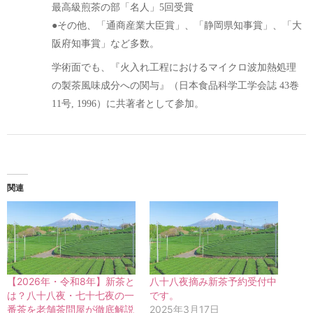
最高級煎茶の部「名人」5回受賞
●その他、「通商産業大臣賞」、「静岡県知事賞」、「大
阪府知事賞」など多数。
学術面でも、『火入れ工程におけるマイクロ波加熱処理
の製茶風味成分への関与』（日本食品科学工学会誌 43巻
11号, 1996）に共著者として参加。
関連
【2026年・令和8年】新茶と
八十八夜摘み新茶予約受付中
は？八十八夜・七十七夜の一
です。
番茶を老舗茶問屋が徹底解説
2025年3月17日