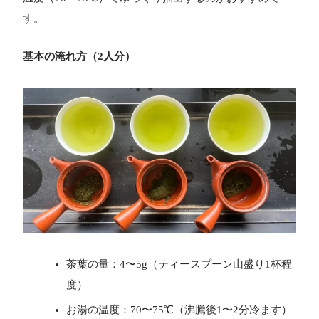
す。
基本の淹れ方（2人分）
茶葉の量：4〜5g（ティースプーン山盛り1杯程
度）
お湯の温度：70〜75℃（沸騰後1〜2分冷ます）