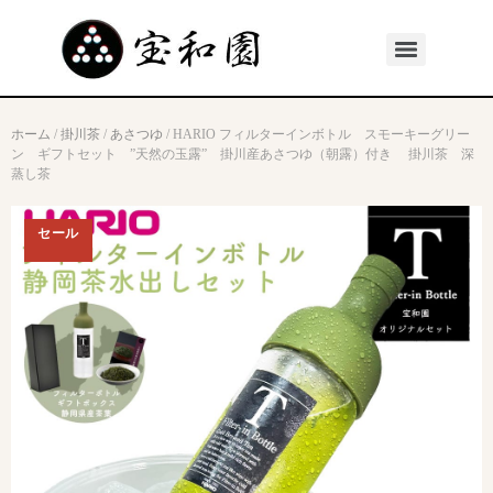
ホーム
/
掛川茶
/
あさつゆ
/ HARIO フィルターインボトル スモーキーグリー
ン ギフトセット ”天然の玉露” 掛川産あさつゆ（朝露）付き 掛川茶 深
蒸し茶
セール