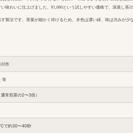
い味わいに仕上げました。¥1,080という試しやすい価格で、深蒸し茶
蒸す製法です。茶葉が細かく砕けるため、水色は濃い緑、味は渋みが少
掛川市
 等
（通常煎茶の2〜3倍）
0℃で約30〜40秒