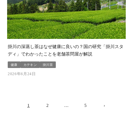
掛川の深蒸し茶はなぜ健康に良いの？国の研究「掛川スタ
ディ」でわかったことを老舗茶問屋が解説
健康
カテキン
掛川茶
2026年6月24日
1
2
…
5
›